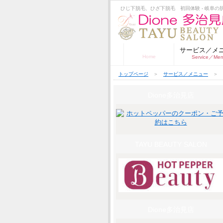
ひじ下脱毛、ひざ下脱毛 初回体験 - 岐阜の脱毛サ
トップページ
サービス／メ
Home
Service／Me
トップページ
＞
サービス／メニュー
＞
Dione多治見店
TAYU BEAUTY SALON
Dione多治見店