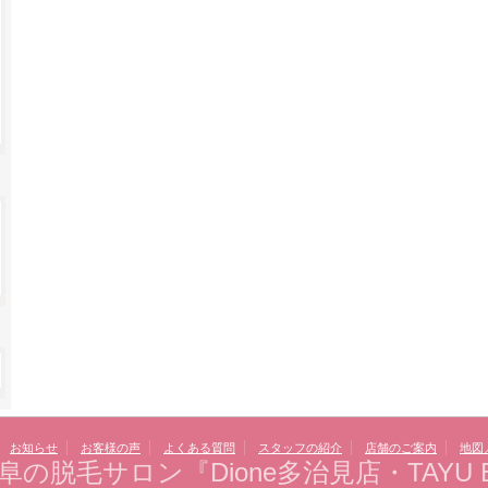
お知らせ
お客様の声
よくある質問
スタッフの紹介
店舗のご案内
地図
阜の脱毛サロン『Dione多治見店・TAYU B