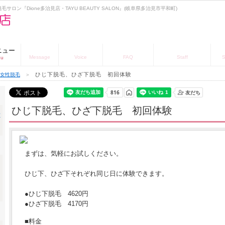
ロン『Dione多治見店・TAYU BEAUTY SALON』(岐阜県多治見市平和町)
ニュー
お知らせ
お客様の声
よくある質問
スタッフの紹介
店
Message
Voice
FAQ
Staff
S
nu
ひじ下脱毛、ひざ下脱毛 初回体験
女性脱毛
＞
ひじ下脱毛、ひざ下脱毛 初回体験
まずは、気軽にお試しください。
ひじ下、ひざ下それぞれ同じ日に体験できます。
●ひじ下脱毛 4620円
●ひざ下脱毛 4170円
■料金